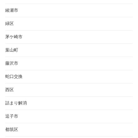
綾瀬市
緑区
茅ケ崎市
葉山町
藤沢市
蛇口交換
西区
詰まり解消
逗子市
都筑区