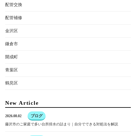
配管交換
配管補修
金沢区
鎌倉市
開成町
青葉区
鶴見区
New Article
ブログ
2026.08.02
藤沢市のご家庭で多い台所排水の詰まり｜自分でできる対処法を解説