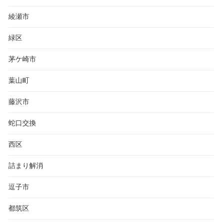
綾瀬市
緑区
茅ケ崎市
葉山町
藤沢市
蛇口交換
西区
詰まり解消
逗子市
都筑区