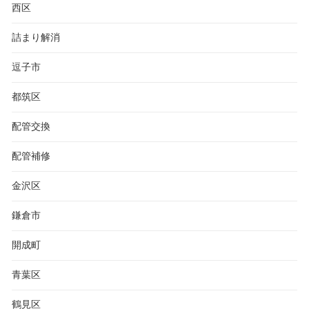
西区
詰まり解消
逗子市
都筑区
配管交換
配管補修
金沢区
鎌倉市
開成町
青葉区
鶴見区