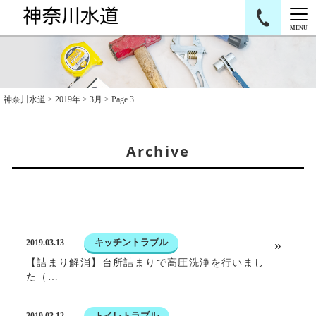
MENU
神奈川水道
>
2019年
>
3月
>
Page 3
Archive
キッチントラブル
2019.03.13
【詰まり解消】台所詰まりで高圧洗浄を行いまし
た（…
トイレトラブル