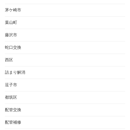
茅ケ崎市
葉山町
藤沢市
蛇口交換
西区
詰まり解消
逗子市
都筑区
配管交換
配管補修