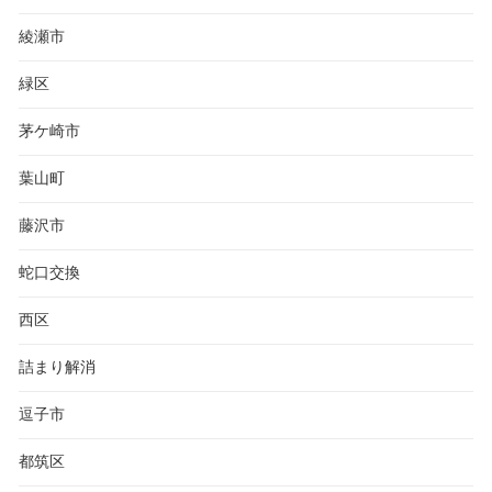
綾瀬市
緑区
茅ケ崎市
葉山町
藤沢市
蛇口交換
西区
詰まり解消
逗子市
都筑区