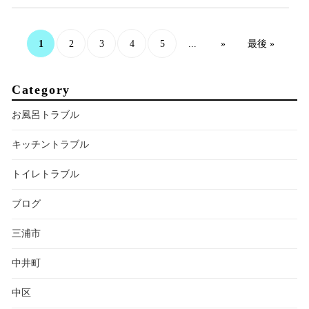
1
...
2
3
4
5
»
最後 »
Category
お風呂トラブル
キッチントラブル
トイレトラブル
ブログ
三浦市
中井町
中区