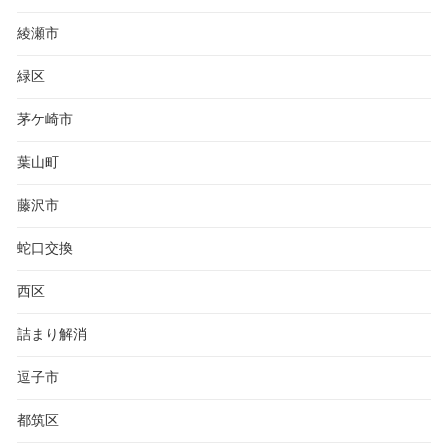
綾瀬市
緑区
茅ケ崎市
葉山町
藤沢市
蛇口交換
西区
詰まり解消
逗子市
都筑区