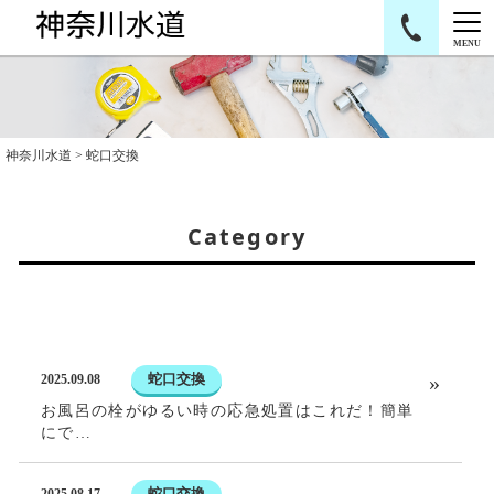
MENU
神奈川水道
> 蛇口交換
Category
蛇口交換
2025.09.08
お風呂の栓がゆるい時の応急処置はこれだ！簡単
にで…
蛇口交換